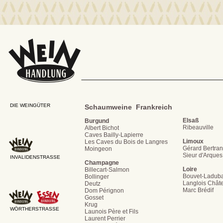
DIE WEINGÜTER
Schaumweine Frankreich
Elsaß
Burgund
Ribeauville
Albert Bichot
Caves Bailly-Lapierre
Limoux
Les Caves du Bois de Langres
Gérard Bertra
Moingeon
Sieur d'Arques
INVALIDENSTRASSE
Champagne
Loire
Billecart-Salmon
Bouvet-Ladub
Bollinger
Langlois Chât
Deutz
Marc Brédif
Dom Pérignon
Gosset
Krug
WÖRTHERSTRASSE
Launois Père et Fils
Laurent Perrier