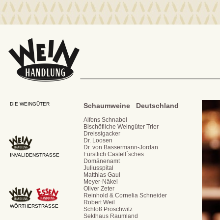
DIE WEINGÜTER
Schaumweine Deutschland
Alfons Schnabel
Bischöfliche Weingüter Trier
Dreissigacker
Dr. Loosen
Dr. von Bassermann-Jordan
Fürstlich Castell´sches
INVALIDENSTRASSE
Domänenamt
Juliusspital
Matthias Gaul
Meyer-Näkel
Oliver Zeter
Reinhold & Cornelia Schneider
Robert Weil
WÖRTHERSTRASSE
Schloß Proschwitz
Sekthaus Raumland